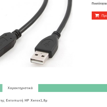
Ποσότητα
Προ
Χαρακτηριστικά
ης Εκτυπωτή HP Xerox1,8μ