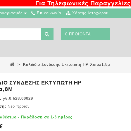
Για Τηλεφωνικές Παραγγελίες 2
ογαριασμός
Επικοινωνία
Χάρτης Ιστοχώρου
0 ΠΡΟΪΌΝΤΑ
>
Καλώδιο Σύνδεσης Εκτυπωτή HP Xerox1,8μ
ΙΟ ΣΎΝΔΕΣΗΣ ΕΚΤΥΠΩΤΉ HP
1,8Μ
:
y6.0.628.00029
ση:
Νέο προϊόν
αθέσιμο - Παράδοση σε 1-3 ημέρες
€