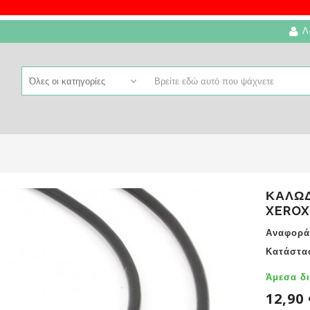
Λ
ΚΑΛΏΔ
XEROX
Αναφορά
Κατάστα
Άμεσα δι
12,90 