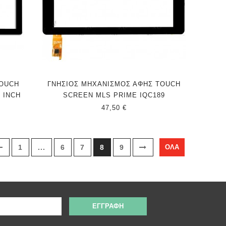
TOUCH
ΓΝΗΣΙΟΣ ΜΗΧΑΝΙΣΜΟΣ ΑΦΗΣ TOUCH
 INCH
SCREEN MLS PRIME IQC189
47,50 €
1
...
6
7
8
9
ΌΛΑ
ΕΓΓΡΑΦΉ