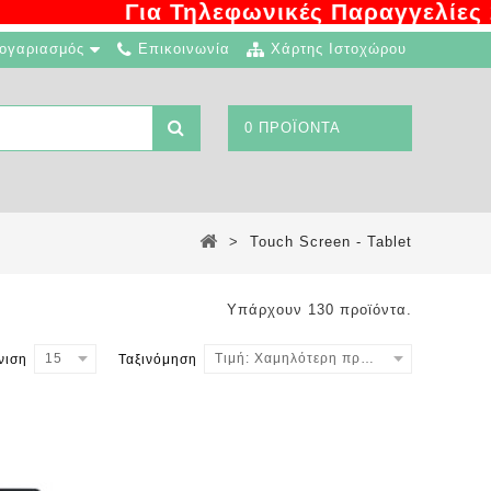
Για Τηλεφωνικές Παραγγελίες 216.
ογαριασμός
Επικοινωνία
Χάρτης Ιστοχώρου
0 ΠΡΟΪΌΝΤΑ
>
Touch Screen - Tablet
Υπάρχουν 130 προϊόντα.
15
Τιμή: Χαμηλότερη πρώτα
νιση
Ταξινόμηση