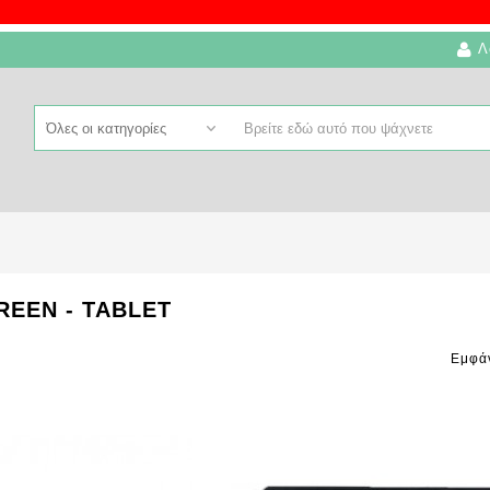
Λ
REEN - TABLET
Εμφά