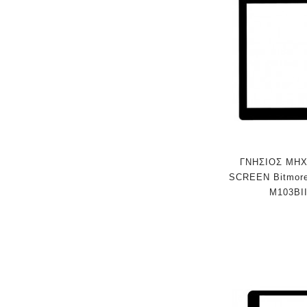
ΓΝΗΣΙΟΣ ΜΗ
SCREEN Bitmore 
M103BI